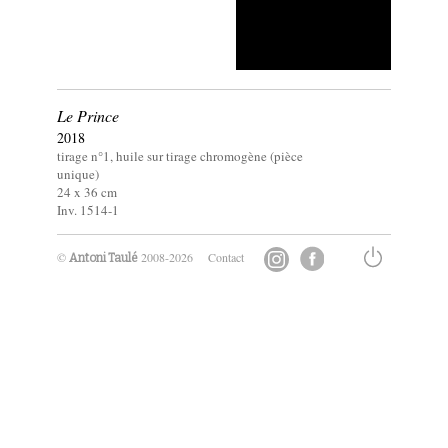
Le Prince
2018
tirage n°1, huile sur tirage chromogène (pièce
unique)
24 x
36
cm
Inv. 1514-1
©
2008-2026
Contact
Antoni Taulé