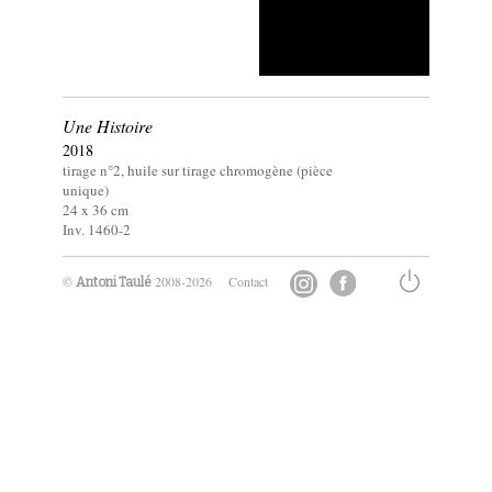
Une Histoire
2018
tirage n°2, huile sur tirage chromogène (pièce
unique)
24 x
36
cm
Inv. 1460-2
©
2008-2026
Contact
Antoni Taulé