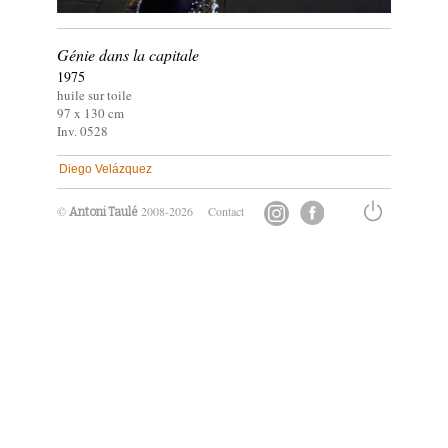
Génie dans la capitale
1975
huile sur toile
97 x
130
cm
Inv. 0528
Diego Velázquez
©
2008-2026
Contact
Antoni Taulé