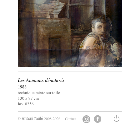
Les Animaux dénaturés
1988
technique mixte sur toile
130 x
97
cm
Inv. 0256
©
2008-2026
Contact
Antoni Taulé