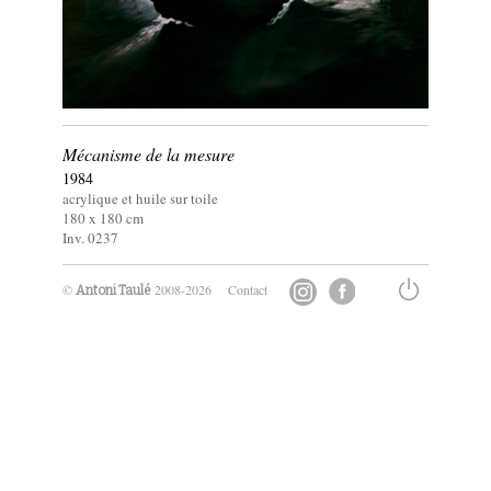
Mécanisme de la mesure
1984
acrylique et huile sur toile
180 x
180
cm
Inv. 0237
©
2008-2026
Contact
Antoni Taulé