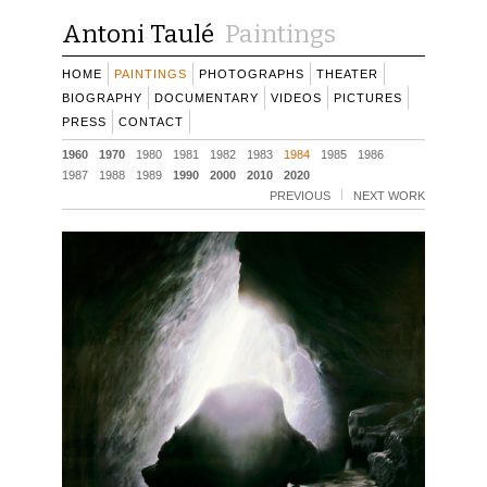
Antoni Taulé
Paintings
HOME
PAINTINGS
PHOTOGRAPHS
THEATER
BIOGRAPHY
DOCUMENTARY
VIDEOS
PICTURES
PRESS
CONTACT
1960
1970
1980
1981
1982
1983
1984
1985
1986
1987
1988
1989
1990
2000
2010
2020
PREVIOUS
NEXT WORK