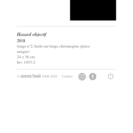
Hasard objectif
2018
tirage n°2, huile sur tirage chromogène (pièce
unique)
24 x
36
cm
Inv. 1453-2
©
2008-2026
Contact
Antoni Taulé