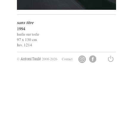
sans titre
1994
huile sur toile
97 x
130
cm
Inv. 1214
©
2008-2026
Contact
Antoni Taulé