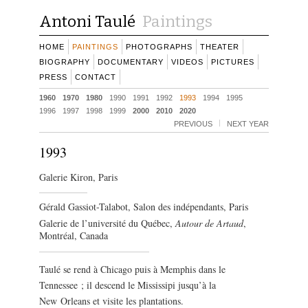
Antoni Taulé
Paintings
HOME
PAINTINGS
PHOTOGRAPHS
THEATER
BIOGRAPHY
DOCUMENTARY
VIDEOS
PICTURES
PRESS
CONTACT
1960
1970
1980
1990
1991
1992
1993
1994
1995
1996
1997
1998
1999
2000
2010
2020
PREVIOUS
NEXT YEAR
1993
Galerie Kiron, Paris
Gérald Gassiot-Talabot, Salon des indépendants, Paris
Galerie de l’université du Québec,
Autour de Artaud
,
Montréal, Canada
Taulé se rend à Chicago puis à Memphis dans le
Tennessee ; il descend le Mississipi jusqu’à la
New Orleans et visite les plantations.