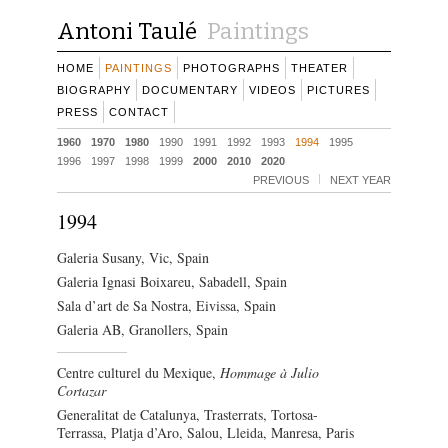
Antoni Taulé
Paintings
HOME
PAINTINGS
PHOTOGRAPHS
THEATER
BIOGRAPHY
DOCUMENTARY
VIDEOS
PICTURES
PRESS
CONTACT
1960
1970
1980
1990
1991
1992
1993
1994
1995
1996
1997
1998
1999
2000
2010
2020
PREVIOUS
NEXT YEAR
1994
Galeria Susany, Vic, Spain
Galeria Ignasi Boixareu, Sabadell, Spain
Sala d’art de Sa Nostra, Eivissa, Spain
Galeria AB, Granollers, Spain
Centre culturel du Mexique,
Hommage à Julio
Cortazar
Generalitat de Catalunya, Trasterrats, Tortosa-
Terrassa, Platja d’Aro, Salou, Lleida, Manresa, Paris